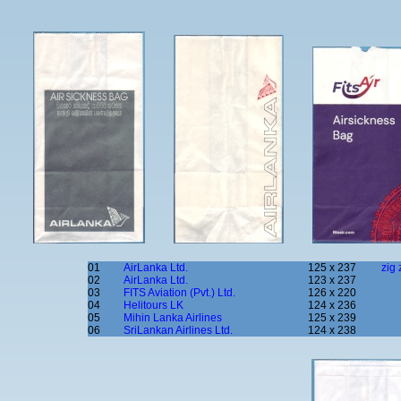
01
AirLanka Ltd.
125 x 237
zig 
02
AirLanka Ltd.
123 x 237
03
FITS Aviation (Pvt.) Ltd.
126 x 220
04
Helitours LK
124 x 236
05
Mihin Lanka Airlines
125 x 239
06
SriLankan Airlines Ltd.
124 x 238