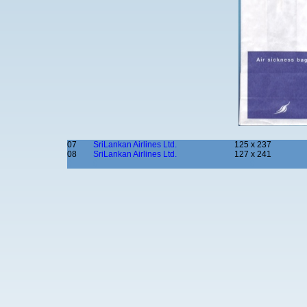
07
SriLankan Airlines Ltd.
125 x 237
08
SriLankan Airlines Ltd.
127 x 241
0
0
0